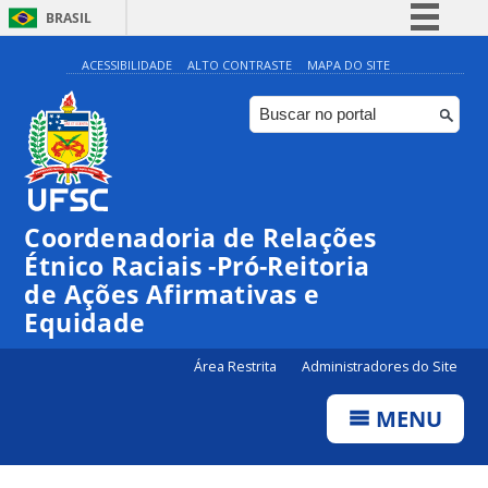
BRASIL
Simplifique!
ACESSIBILIDADE
ALTO CONTRASTE
MAPA DO SITE
Comunica BR
Participe
Acesso à informação
Legislação
Coordenadoria de Relações
Canais
Étnico Raciais -Pró-Reitoria
de Ações Afirmativas e
Equidade
Área Restrita
Administradores do Site
MENU