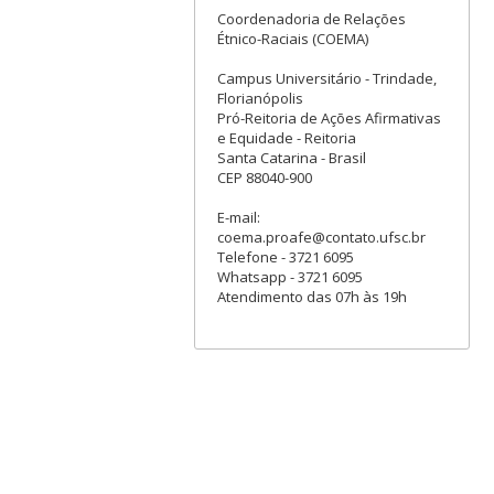
Coordenadoria de Relações
Étnico-Raciais (COEMA)
Campus Universitário - Trindade,
Florianópolis
Pró-Reitoria de Ações Afirmativas
e Equidade - Reitoria
Santa Catarina - Brasil
CEP 88040-900​
E-mail:
coema.proafe@contato.ufsc.br
Telefone - 3721 6095
Whatsapp - 3721 6095
Atendimento das 07h às 19h